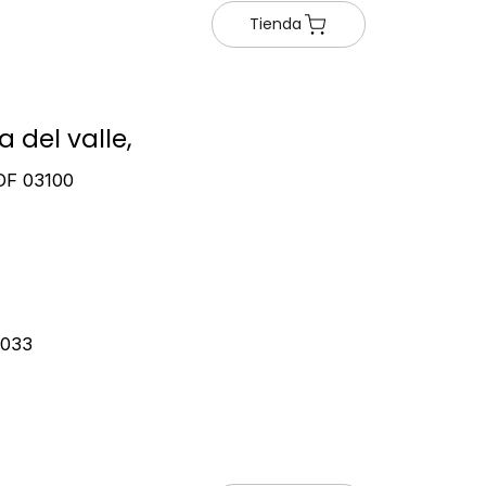
Tienda
 del valle,
 DF 03100
5033